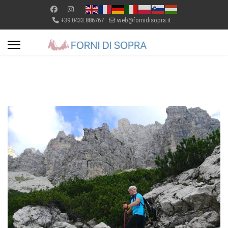
+39 0433.886767
web@fornidisopra.it