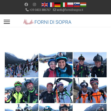
+39 0433.886767
web@fornidisopra.it