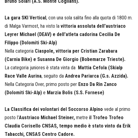
Bruno Solari (A.S. Monte Coglians).
La gara SKI Vertical
, con una sola salita fino alla quota di 1800 m.
di Malga Varmost, ha visto la
vittoria assoluta dell'austriaco
Leyrer Michael (DEAV) e dell'atleta cadorina Cecilia De
Filippo (Dolomiti Ski-Alp)
Nella categoria
Ciaspole, vittoria per Cristian Zarabara
(Carnia Bike) e Susanna De Giorgio (Bobemarze Trieste).
La categoria juniores è stata vinta da
Mattia Cefola (Skialp
Race Valle Aurina
, seguito da
Andrea Pariarca (G.s. Azzida).
Nella Categoria Over, primo posto per
Enzo Da Rin Zanco
(Dolomiti Ski-Alp)
e
Marzia Bolis (S.S. Fornese)
La Classifica dei volontari del Soccorso Alpino
vede al primo
posto l'
Austriaco Michael Steiner,
metre
il Trofeo Trofeo
Claudia Corisello CNSAS, tempo medio è stato vinto da Erik
Tabacchi, CNSAS Centro Cadore.