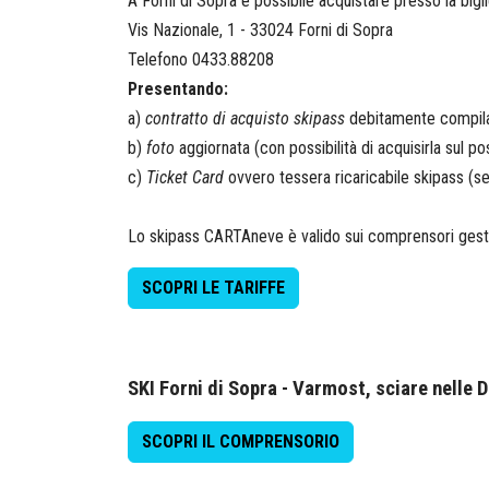
A Forni di Sopra è possibile acquistare presso la bigli
Vis Nazionale, 1 - 33024 Forni di Sopra
Telefono 0433.88208
Presentando:
a)
contratto di acquisto skipass
debitamente compilat
b)
foto
aggiornata (con possibilità di acquisirla sul po
c)
Ticket Card
ovvero tessera ricaricabile skipass (se 
Lo skipass CARTAneve è valido sui comprensori gesti
SCOPRI LE TARIFFE
SKI Forni di Sopra - Varmost, sciare nelle 
SCOPRI IL COMPRENSORIO