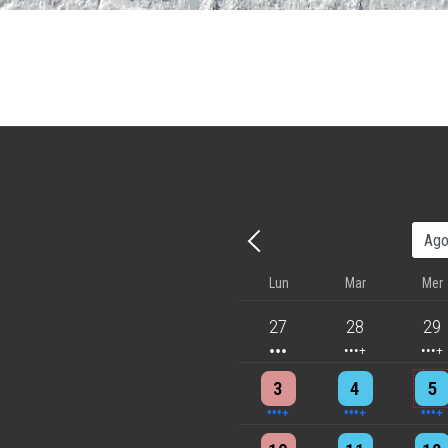
Precedente - Mese
Lun
Mar
Mer
3 events
4 events
5 eve
27
28
29
4 events
4 events
7 eve
3
4
5
6 events
7 events
7 eve