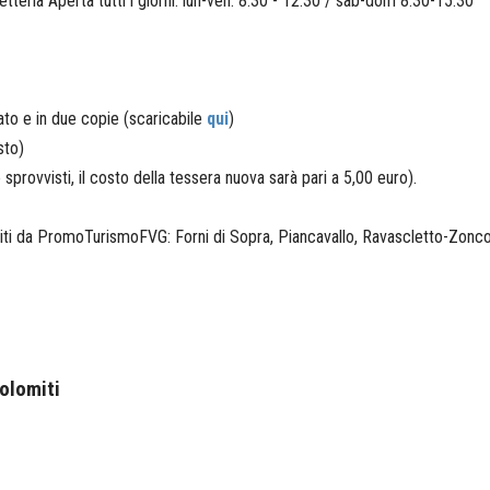
etteria Aperta tutti i giorni: lun-ven: 8:30 - 12:30 / sab-dom 8:30-15:30
o e in due copie (scaricabile
qui
)
sto)
sprovvisti, il costo della tessera nuova sarà pari a 5,00 euro).
ti da PromoTurismoFVG: Forni di Sopra, Piancavallo, Ravascletto-Zoncola
Dolomiti