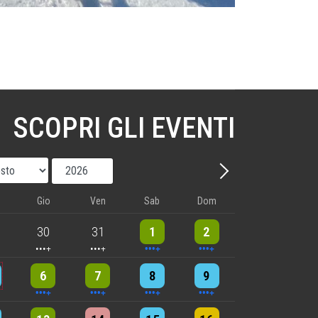
SCOPRI GLI EVENTI
Mese
Anno
Avanti - Mese
Gio
Ven
Sab
Dom
nts
5 events
5 events
10 events
8 events
30
31
1
2
nts
6 events
5 events
7 events
8 events
6
7
8
9
nts
9 events
3 events
5 events
4 events