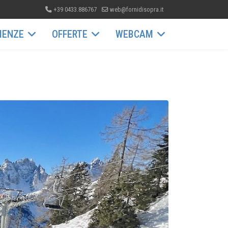
+39 0433.886767
web@fornidisopra.it
IENZE
OFFERTE
WEBCAM