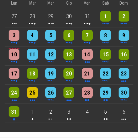
Lun
Mar
Mer
Gio
Ven
Sab
Dom
3 events
4 events
5 events
5 events
5 events
9 events
8 events
27
28
29
30
31
1
2
4 events
4 events
7 events
6 events
5 events
7 events
8 events
3
4
5
6
7
8
9
5 events
7 events
6 events
9 events
3 events
7 events
4 events
10
11
12
13
14
15
16
5 events
6 events
7 events
6 events
3 events
4 events
3 events
17
18
19
20
21
22
23
3 events
3 events
6 events
3 events
2 events
2 events
4 events
24
25
26
27
28
29
30
One event
One event
4 events
2 events
2 events
3 events
31
1
2
3
4
5
6