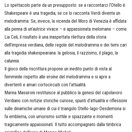
Lo spettacolo parte da un presupposto: se a raccontarci l’Otello è
Shakespeare è una tragedia, se ce lo racconta Verdi diventa un
melodramma. Se, invece, la vicenda del Moro di Venezia è affidata
alla penna di un’autrice vivace – e appassionata melomane – come
Lia Celi, il risultato è una inaspettata rilettura della storia
dell’impresa verdiana, delle regole del melodramma e dei temi cari
alla tragedia shakespeariana: la gelosia, il razzismo, il plagio, la
calunnia.
Il gioco della riscrittura propone un inedito punto di vista al
femminile rispetto alle eroine del melodramma e si apre a
divertenti e amari cortocircuiti con l’attualità.
Marina Massironi restituisce al pubblico la genesi del capolavoro
Verdiano con notizie storiche curiose, spunti d’attualità e riflessioni
sulle dinamiche umane di cui il triangolo Otello-Iago-Desdemona si
fa emblema, con umorismo sottile e spiazzante e momenti
tragicamente appassionati. Il tutto accompagnato dalla timbrica