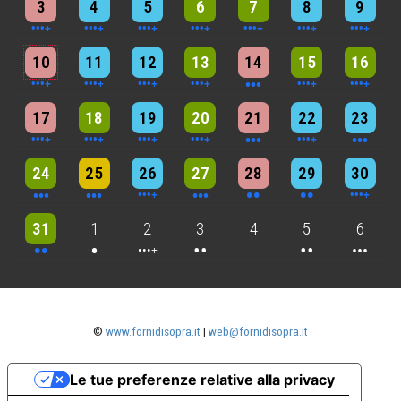
3
4
5
6
7
8
9
5 events
7 events
6 events
9 events
3 events
7 events
4 events
10
11
12
13
14
15
16
5 events
6 events
7 events
6 events
3 events
4 events
3 events
17
18
19
20
21
22
23
3 events
3 events
6 events
3 events
2 events
2 events
4 events
24
25
26
27
28
29
30
2 events
One event
4 events
2 events
2 events
3 events
31
1
2
3
4
5
6
©
www.fornidisopra.it
|
web@fornidisopra.it
Le tue preferenze relative alla privacy