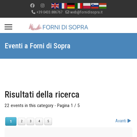
+39 0433.886767
web@fornidisopra.it
Eventi a Forni di Sopra
Risultati della ricerca
22 events in this category
- Pagina 1 / 5
Avanti
1
2
3
4
5