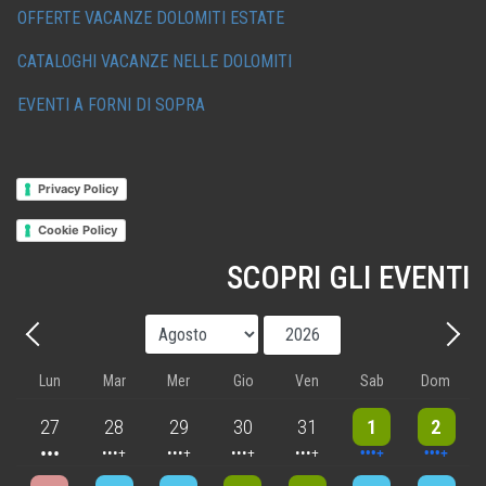
OFFERTE VACANZE DOLOMITI ESTATE
CATALOGHI VACANZE NELLE DOLOMITI
EVENTI A FORNI DI SOPRA
Privacy Policy
Cookie Policy
SCOPRI GLI EVENTI
Mese
Anno
Precedente - Mese
Avant
Lun
Mar
Mer
Gio
Ven
Sab
Dom
3 events
4 events
5 events
5 events
5 events
9 events
8 events
27
28
29
30
31
1
2
4 events
4 events
7 events
6 events
5 events
7 events
8 events