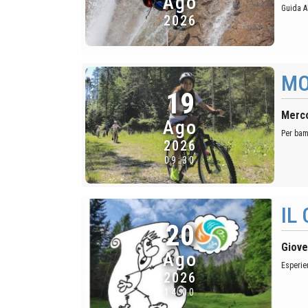
Ago
Guida A
2026
MO
19
Merco
Ago
Per bam
2026
09:30
IL
20
Giove
Ago
Esperie
2026
14:00