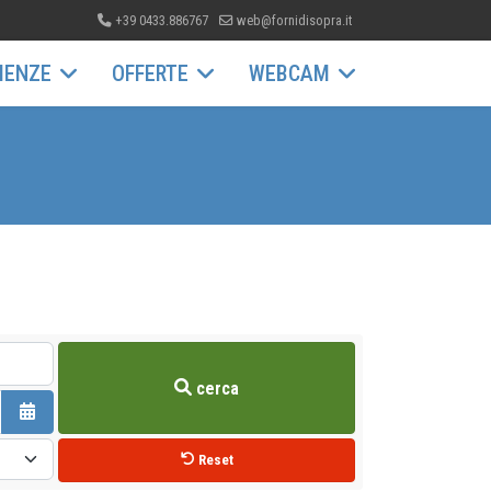
+39 0433.886767
web@fornidisopra.it
IENZE
OFFERTE
WEBCAM
cerca
Apri il calendario
Reset