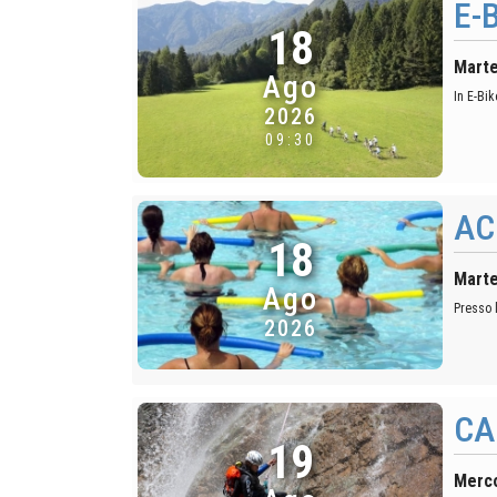
E-
18
Marte
Ago
In E-Bi
2026
09:30
AC
18
Marte
Ago
Presso 
2026
CA
19
Merco