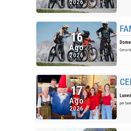
2026
FA
16
Domen
Ago
Corso te
2026
CE
17
Luned
Ago
per bam
2026