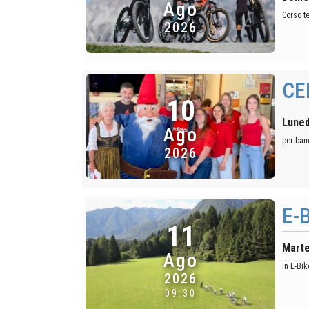
Ago
Corso te
2026
CE
10
Luned
Ago
per bam
2026
E-
11
Marte
Ago
In E-Bi
2026
09:30