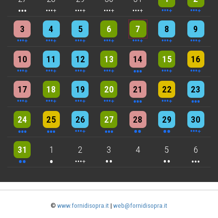
4 events
4 events
7 events
6 events
5 events
7 events
8 events
3
4
5
6
7
8
9
5 events
7 events
6 events
9 events
3 events
7 events
4 events
10
11
12
13
14
15
16
5 events
6 events
7 events
6 events
3 events
4 events
3 events
17
18
19
20
21
22
23
3 events
3 events
6 events
3 events
2 events
2 events
4 events
24
25
26
27
28
29
30
2 events
One event
4 events
2 events
2 events
3 events
31
1
2
3
4
5
6
©
www.fornidisopra.it
|
web@fornidisopra.it