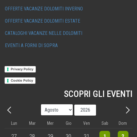
OFFERTE VACANZE DOLOMITI INVERNO
OFFERTE VACANZE DOLOMITI ESTATE
CATALOGHI VACANZE NELLE DOLOMITI
EVENTI A FORNI DI SOPRA
Privacy Policy
Cookie Policy
SCOPRI GLI EVENTI
Mese
Anno
Precedente - Mese
Avant
Lun
Mar
Mer
Gio
Ven
Sab
Dom
3 events
4 events
5 events
5 events
5 events
9 events
8 events
27
28
29
30
31
1
2