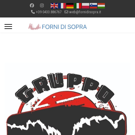
+39 0433.886767
web@fornidisopra.it