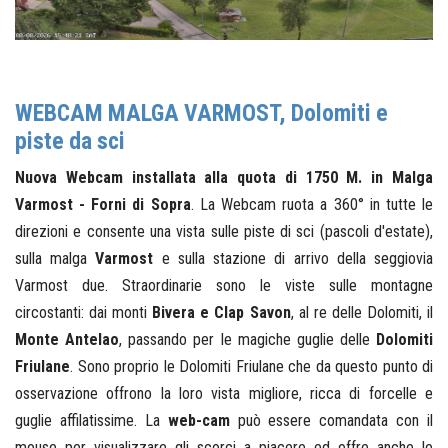
WEBCAM MALGA VARMOST, Dolomiti e
piste da sci
Nuova Webcam installata alla quota di 1750 M. in Malga
Varmost - Forni di Sopra
. La Webcam ruota a 360° in tutte le
direzioni e consente una vista sulle piste di sci (pascoli d'estate),
sulla malga
Varmost
e sulla stazione di arrivo della seggiovia
Varmost due. Straordinarie sono le viste sulle montagne
circostanti: dai monti
Bivera e Clap Savon
, al re delle Dolomiti, il
Monte Antelao
, passando per le magiche guglie delle
Dolomiti
Friulane
. Sono proprio le Dolomiti Friulane che da questo punto di
osservazione offrono la loro vista migliore, ricca di forcelle e
guglie affilatissime. La
web-cam
può essere comandata con il
mouse per visualizzare gli scorci a piacere ed offre anche le