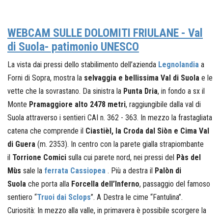
WEBCAM SULLE DOLOMITI FRIULANE - Val
di Suola- patimonio UNESCO
La vista dai pressi dello stabilimento dell’azienda
Legnolandia
a
Forni di Sopra, mostra la
selvaggia e bellissima Val di Suola
e le
vette che la sovrastano. Da sinistra la
Punta Dria
, in fondo a sx il
Monte
Pramaggiore alto 2478 metri
, raggiungibile dalla val di
Suola attraverso i sentieri CAI n. 362 - 363. In mezzo la frastagliata
catena che comprende il
Ciastièl, la Croda dal Siòn e Cima Val
di Guera
(m. 2353). In centro con la parete gialla strapiombante
il
Torrione Comici
sulla cui parete nord, nei pressi del
Pàs del
Mùs
sale la
ferrata Cassiopea
. Più a destra il
Palòn di
Suola
che porta alla
Forcella dell’Inferno
, passaggio del famoso
sentiero “
Truoi dai Sclops
”. A Destra le cime “Fantulina”.
Curiosità: In mezzo alla valle, in primavera è possibile scorgere la