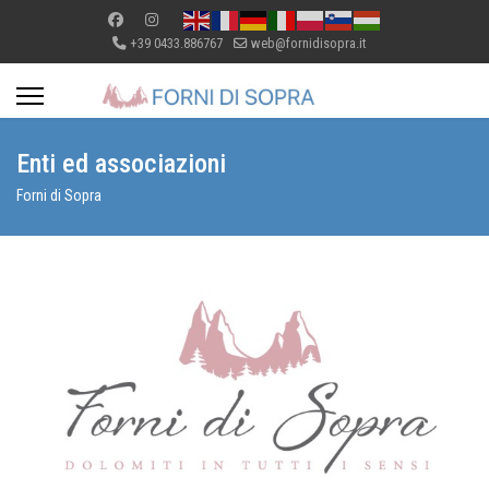
+39 0433.886767
web@fornidisopra.it
Enti ed associazioni
Forni di Sopra