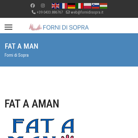
+39 0433.886767
web@fornidisopra.it
FAT A MAN
Forni di Sopra
FAT A AMAN