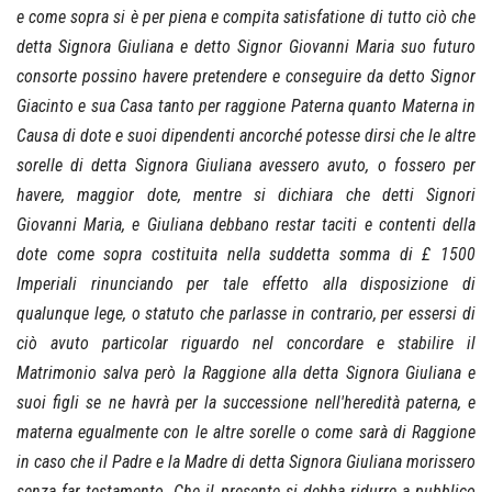
e come sopra si è per piena e compita satisfatione di tutto ciò che
detta Signora Giuliana e detto Signor Giovanni Maria suo futuro
consorte possino havere pretendere e conseguire da detto Signor
Giacinto e sua Casa tanto per raggione Paterna quanto Materna in
Causa di dote e suoi dipendenti ancorché potesse dirsi che le altre
sorelle di detta Signora Giuliana avessero avuto, o fossero per
havere, maggior dote, mentre si dichiara che detti Signori
Giovanni Maria, e Giuliana debbano restar taciti e contenti della
dote come sopra costituita nella suddetta somma di £ 1500
Imperiali rinunciando per tale effetto alla disposizione di
qualunque lege, o statuto che parlasse in contrario, per essersi di
ciò avuto particolar riguardo nel concordare e stabilire il
Matrimonio salva però la Raggione alla detta Signora Giuliana e
suoi figli se ne havrà per la successione nell'heredità paterna, e
materna egualmente con le altre sorelle o come sarà di Raggione
in caso che il Padre e la Madre di detta Signora Giuliana morissero
senza far testamento. Che il presente si debba ridurre a pubblico