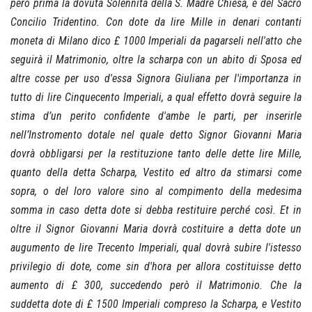
però prima la dovuta Solennità della S. Madre Chiesa, e del Sacro
Concilio Tridentino. Con dote da lire Mille in denari contanti
moneta di Milano dico £ 1000 Imperiali da pagarseli nell'atto che
seguirà il Matrimonio, oltre la scharpa con un abito di Sposa ed
altre cosse per uso d'essa Signora Giuliana per l'importanza in
tutto di lire Cinquecento Imperiali, a qual effetto dovrà seguire la
stima d’un perito confidente d'ambe le parti, per inserirle
nell’Instromento dotale nel quale detto Signor Giovanni Maria
dovrà obbligarsi per la restituzione tanto delle dette lire Mille,
quanto della detta Scharpa, Vestito ed altro da stimarsi come
sopra, o del loro valore sino al compimento della medesima
somma in caso detta dote si debba restituire perché così. Et in
oltre il Signor Giovanni Maria dovrà costituire a detta dote un
augumento de lire Trecento Imperiali, qual dovrà subire l'istesso
privilegio di dote, come sin d'hora per allora costituisse detto
aumento di £ 300, succedendo però il Matrimonio. Che la
suddetta dote di £ 1500 Imperiali compreso la Scharpa, e Vestito