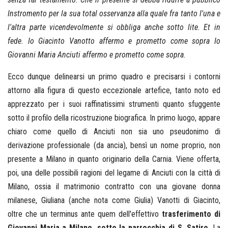
Instromento per la sua total osservanza alla quale fra tanto l'una e
l'altra parte vicendevolmente si obbliga anche sotto lite. Et in
fede. Io Giacinto Vanotto affermo e prometto come sopra Io
Giovanni Maria Anciuti affermo e prometto come sopra.
Ecco dunque delinearsi un primo quadro e precisarsi i contorni
attorno alla figura di questo eccezionale artefice, tanto noto ed
apprezzato per i suoi raffinatissimi strumenti quanto sfuggente
sotto il profilo della ricostruzione biografica. In primo luogo, appare
chiaro come quello di Anciuti non sia uno pseudonimo di
derivazione professionale (da ancia), bensì un nome proprio, non
presente a Milano in quanto originario della Carnia. Viene offerta,
poi, una delle possibili ragioni del legame di Anciuti con la città di
Milano, ossia il matrimonio contratto con una giovane donna
milanese, Giuliana (anche nota come Giulia) Vanotti di Giacinto,
oltre che un terminus ante quem dell'effettivo
trasferimento di
Giovanni Maria a Milano, sotto la parrocchia di S. Satiro
. La