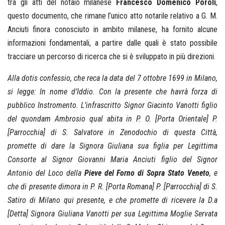
tra gli atti del notaio milanese
Francesco Domenico Poroli
,
questo documento, che rimane l’unico atto notarile relativo a G. M.
Anciuti finora conosciuto in ambito milanese, ha fornito alcune
informazioni fondamentali, a partire dalle quali è stato possibile
tracciare un percorso di ricerca che si è sviluppato in più direzioni.
Alla dotis confessio, che reca la data del 7 ottobre 1699 in Milano,
si legge: In nome d’Iddio. Con la presente che havrà forza di
pubblico Instromento. L’infrascritto Signor Giacinto Vanotti figlio
del quondam Ambrosio qual abita in P. O. [Porta Orientale] P.
[Parrocchia] di S. Salvatore in Zenodochio di questa Città,
promette di dare la Signora Giuliana sua figlia per Legittima
Consorte al Signor Giovanni Maria Anciuti figlio del Signor
Antonio del Loco della
Pieve del Forno di Sopra Stato Veneto
, e
che di presente dimora in P. R. [Porta Romana] P. [Parrocchia] di S.
Satiro di Milano qui presente, e che promette di ricevere la D.a
[Detta] Signora Giuliana Vanotti per sua Legittima Moglie Servata