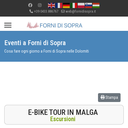
+39 0433.886767
web@fornidisopra.it
Eventi a Forni di Sopra
Cosa fare ogni giorno a Forni di Sopra nelle Dolomiti
Stampa
E-BIKE TOUR IN MALGA
Escursioni