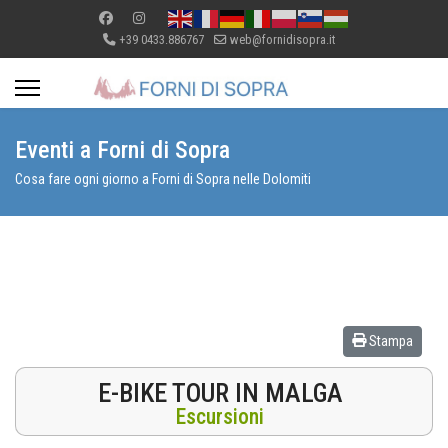
+39 0433.886767
web@fornidisopra.it
Eventi a Forni di Sopra
Cosa fare ogni giorno a Forni di Sopra nelle Dolomiti
Stampa
E-BIKE TOUR IN MALGA
Escursioni