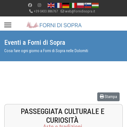
+39 0433.886767
web@fornidisopra.it
Eventi a Forni di Sopra
Cosa fare ogni giorno a Forni di Sopra nelle Dolomiti
Stampa
PASSEGGIATA CULTURALE E
CURIOSITÀ
Arte e tradizioni