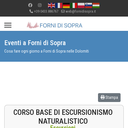
+39 0433.886767
web@fornidisopra.it
Eventi a Forni di Sopra
Cosa fare ogni giorno a Forni di Sopra nelle Dolomiti
Stampa
CORSO BASE DI ESCURSIONISMO
NATURALISTICO
Escursioni