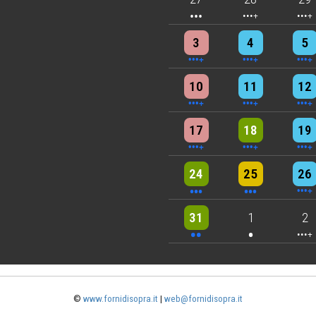
4 events
4 events
7 eve
3
4
5
6 events
7 events
7 eve
10
11
12
5 events
6 events
7 eve
17
18
19
3 events
3 events
6 eve
24
25
26
2 events
One event
4 eve
31
1
2
©
www.fornidisopra.it
|
web@fornidisopra.it