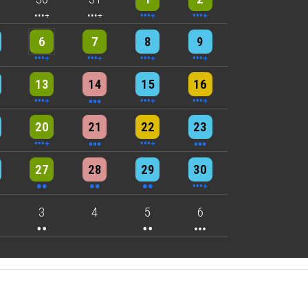
nts
6 events
5 events
7 events
8 events
6
7
8
9
nts
9 events
3 events
5 events
4 events
13
14
15
16
nts
6 events
3 events
4 events
3 events
20
21
22
23
nts
2 events
2 events
2 events
4 events
27
28
29
30
nts
2 events
2 events
3 events
3
4
5
6