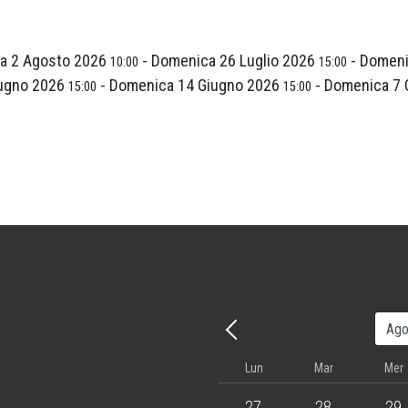
a 2 Agosto 2026
-
Domenica 26 Luglio 2026
-
Domeni
10:00
15:00
iugno 2026
-
Domenica 14 Giugno 2026
-
Domenica 7 
15:00
15:00
Precedente - Mese
Lun
Mar
Mer
3 events
4 events
5 eve
27
28
29