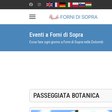
Eventi a Forni di Sopra
Cosa fare ogni giorno a Forni di Sopra nelle Dolomiti
PASSEGGIATA BOTANICA