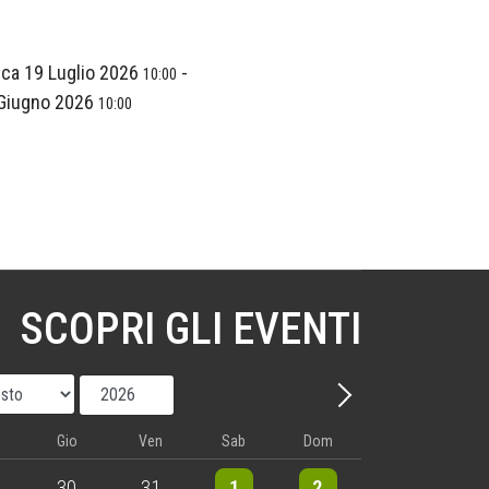
ca 19 Luglio 2026
-
10:00
Giugno 2026
10:00
SCOPRI GLI EVENTI
Mese
Anno
Avanti - Mese
Gio
Ven
Sab
Dom
nts
5 events
5 events
10 events
8 events
30
31
1
2