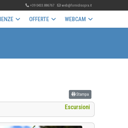
+39 0433.886767
web@fornidisopra.it
IENZE
OFFERTE
WEBCAM
Stampa
Escursioni