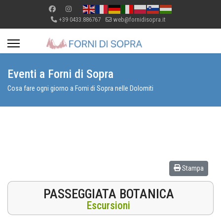
+39 0433.886767
web@fornidisopra.it
Eventi a Forni di Sopra
Cosa fare ogni giorno a Forni di Sopra nelle Dolomiti
Stampa
PASSEGGIATA BOTANICA
Escursioni