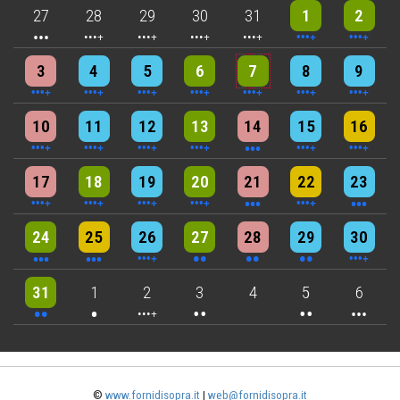
3 events
4 events
5 events
5 events
5 events
10 events
8 events
27
28
29
30
31
1
2
4 events
4 events
7 events
6 events
5 events
7 events
8 events
3
4
5
6
7
8
9
6 events
7 events
7 events
9 events
3 events
6 events
4 events
10
11
12
13
14
15
16
5 events
6 events
7 events
6 events
3 events
4 events
3 events
17
18
19
20
21
22
23
3 events
3 events
6 events
2 events
2 events
2 events
4 events
24
25
26
27
28
29
30
2 events
One event
4 events
2 events
2 events
3 events
31
1
2
3
4
5
6
©
www.fornidisopra.it
|
web@fornidisopra.it