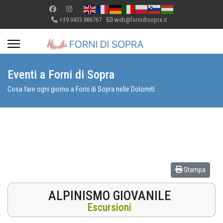
+39 0433.886767
web@fornidisopra.it
Eventi a Forni di Sopra
Cosa fare ogni giorno a Forni di Sopra nelle Dolomiti
Stampa
ALPINISMO GIOVANILE
Escursioni