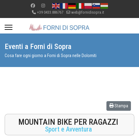
+39 0433.886767
web@fornidisopra.it
Eventi a Forni di Sopra
Cosa fare ogni giorno a Forni di Sopra nelle Dolomiti
Stampa
MOUNTAIN BIKE PER RAGAZZI
Sport e Avventura