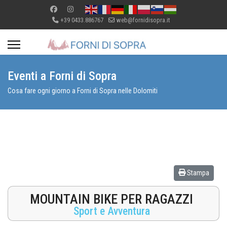
+39 0433.886767
web@fornidisopra.it
Eventi a Forni di Sopra
Cosa fare ogni giorno a Forni di Sopra nelle Dolomiti
Stampa
MOUNTAIN BIKE PER RAGAZZI
Sport e Avventura