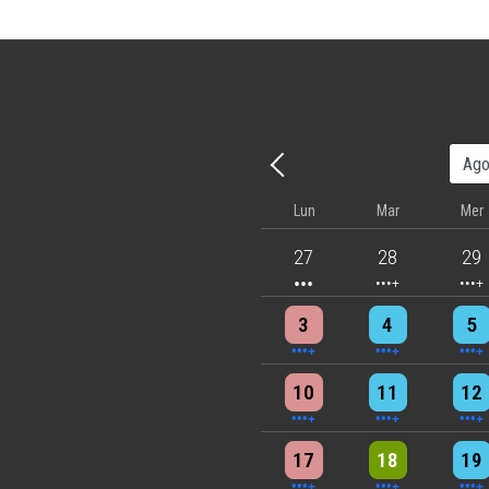
Precedente - Mese
Lun
Mar
Mer
3 events
4 events
5 eve
27
28
29
4 events
4 events
7 eve
3
4
5
5 events
7 events
6 eve
10
11
12
5 events
6 events
7 eve
17
18
19