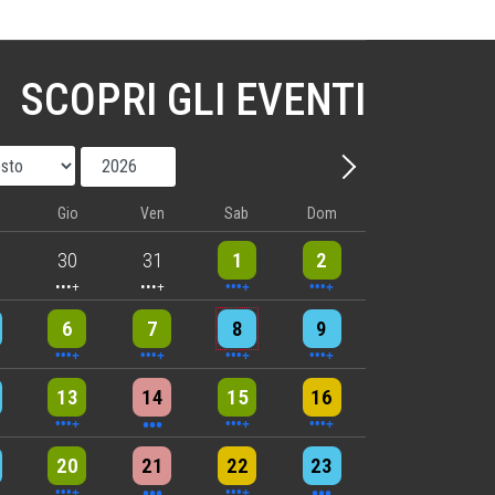
SCOPRI GLI EVENTI
Mese
Anno
Avanti - Mese
Gio
Ven
Sab
Dom
nts
5 events
5 events
9 events
8 events
30
31
1
2
nts
6 events
5 events
7 events
8 events
6
7
8
9
nts
9 events
3 events
7 events
4 events
13
14
15
16
nts
6 events
3 events
4 events
3 events
20
21
22
23