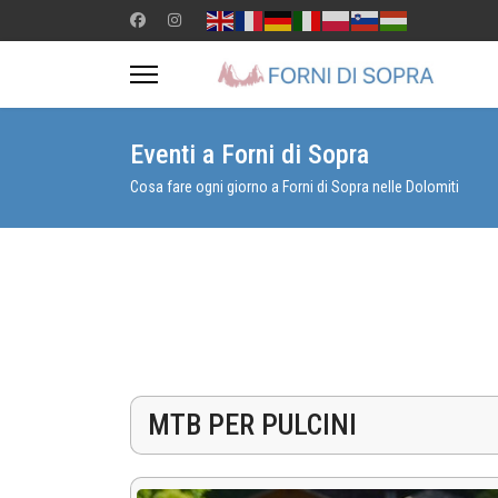
Eventi a Forni di Sopra
Cosa fare ogni giorno a Forni di Sopra nelle Dolomiti
MTB PER PULCINI