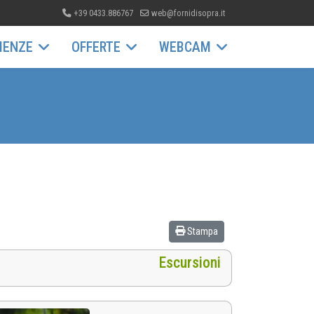
+39 0433.886767
web@fornidisopra.it
IENZE
OFFERTE
WEBCAM
Stampa
Escursioni