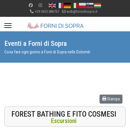
+39 0433.886767
web@fornidisopra.it
Eventi a Forni di Sopra
Cosa fare ogni giorno a Forni di Sopra nelle Dolomiti
Stampa
FOREST BATHING E FITO COSMESI
Escursioni