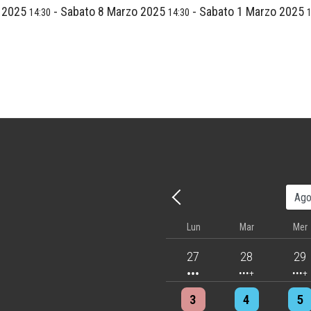
o 2025
-
Sabato 8 Marzo 2025
-
Sabato 1 Marzo 2025
14:30
14:30
Precedente - Mese
Lun
Mar
Mer
3 events
4 events
5 eve
27
28
29
4 events
4 events
7 eve
3
4
5