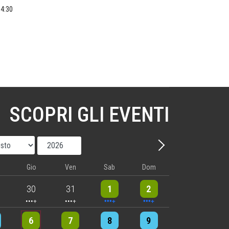
14:30
SCOPRI GLI EVENTI
Mese
Anno
Avanti - Mese
Gio
Ven
Sab
Dom
nts
5 events
5 events
10 events
8 events
30
31
1
2
nts
6 events
5 events
7 events
8 events
6
7
8
9