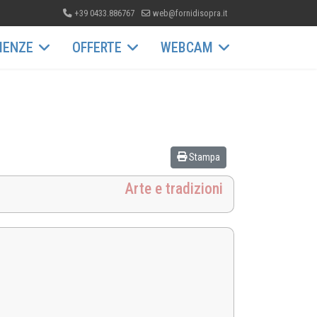
+39 0433.886767
web@fornidisopra.it
IENZE
OFFERTE
WEBCAM
Stampa
Arte e tradizioni