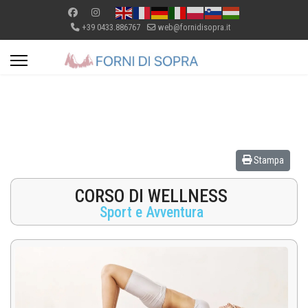
+39 0433.886767
web@fornidisopra.it
Stampa
CORSO DI WELLNESS
Sport e Avventura