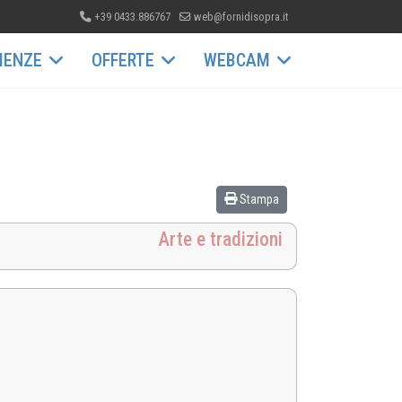
+39 0433.886767
web@fornidisopra.it
IENZE
OFFERTE
WEBCAM
Stampa
Arte e tradizioni