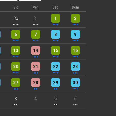
Gio
Ven
Sab
Dom
nts
5 events
5 events
9 events
8 events
30
31
1
2
nts
6 events
5 events
7 events
8 events
6
7
8
9
nts
9 events
3 events
7 events
4 events
13
14
15
16
nts
6 events
3 events
4 events
3 events
20
21
22
23
nts
3 events
2 events
2 events
4 events
27
28
29
30
nts
2 events
2 events
3 events
3
4
5
6