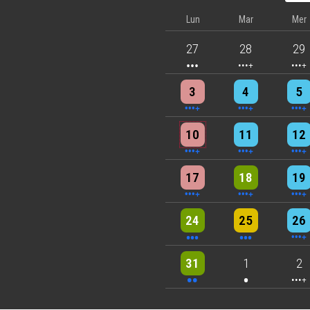
Lun
Mar
Mer
3 events
4 events
5 eve
27
28
29
4 events
4 events
7 eve
3
4
5
5 events
7 events
6 eve
10
11
12
5 events
6 events
7 eve
17
18
19
3 events
3 events
6 eve
24
25
26
2 events
One event
4 eve
31
1
2