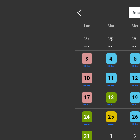
Precedente - Mese
Lun
Mar
Mer
3 events
4 events
5 eve
27
28
29
4 events
4 events
7 eve
3
4
5
5 events
7 events
6 eve
10
11
12
5 events
6 events
7 eve
17
18
19
3 events
3 events
6 eve
24
25
26
2 events
One event
4 eve
31
1
2