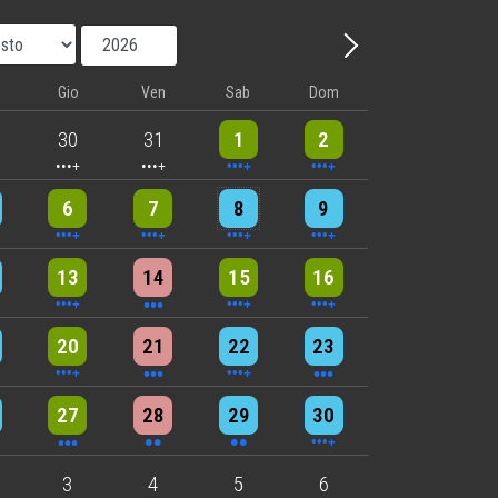
Mese
Anno
Avanti - Mese
Gio
Ven
Sab
Dom
nts
5 events
5 events
9 events
8 events
30
31
1
2
nts
6 events
5 events
7 events
8 events
6
7
8
9
nts
9 events
3 events
7 events
4 events
13
14
15
16
nts
6 events
3 events
4 events
3 events
20
21
22
23
nts
3 events
2 events
2 events
4 events
27
28
29
30
nts
2 events
2 events
3 events
3
4
5
6