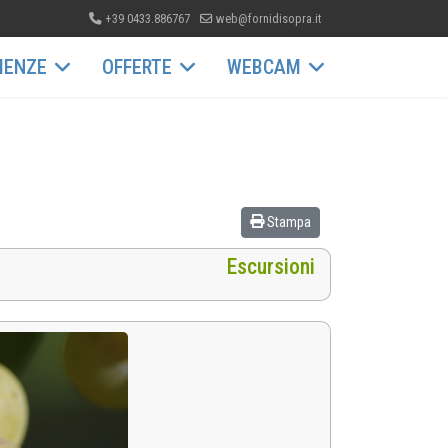
+39 0433.886767
web@fornidisopra.it
IENZE
OFFERTE
WEBCAM
Stampa
Escursioni