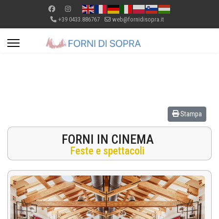
+39 0433.886767
web@fornidisopra.it
Stampa
FORNI IN CINEMA
Feste e spettacoli