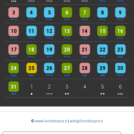
4 events
4 events
7 events
6 events
5 events
7 events
8 events
3
4
5
6
7
8
9
5 events
7 events
6 events
9 events
3 events
7 events
4 events
10
11
12
13
14
15
16
5 events
6 events
7 events
6 events
3 events
4 events
3 events
17
18
19
20
21
22
23
3 events
3 events
6 events
3 events
2 events
2 events
4 events
24
25
26
27
28
29
30
2 events
One event
4 events
2 events
2 events
3 events
31
1
2
3
4
5
6
©
www.fornidisopra.it
|
web@fornidisopra.it