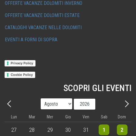
OFFERTE VACANZE DOLOMITI INVERNO
OFFERTE VACANZE DOLOMITI ESTATE
CATALOGHI VACANZE NELLE DOLOMITI
EVENTI A FORNI DI SOPRA
Privacy Policy
Cookie Policy
SCOPRI GLI EVENTI
Mese
Anno
Precedente - Mese
Avant
Lun
Mar
Mer
Gio
Ven
Sab
Dom
3 events
4 events
5 events
5 events
5 events
9 events
8 events
27
28
29
30
31
1
2