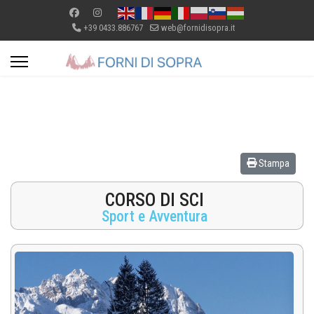
+39 0433.886767
web@fornidisopra.it
Stampa
CORSO DI SCI
Sport e Avventura