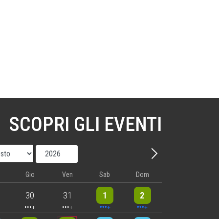
SCOPRI GLI EVENTI
Mese
Anno
Avanti - Mese
Gio
Ven
Sab
Dom
nts
5 events
5 events
10 events
8 events
30
31
1
2