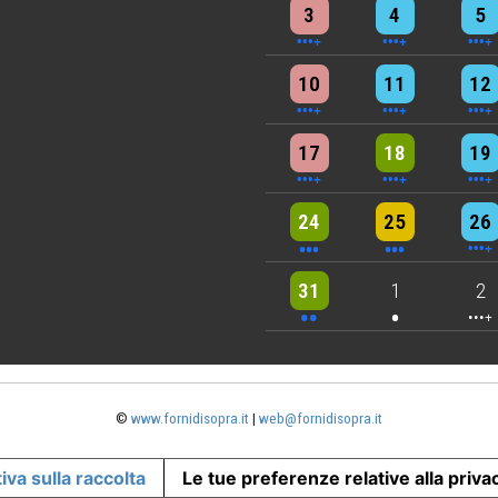
4 events
4 events
7 eve
3
4
5
5 events
7 events
6 eve
10
11
12
5 events
6 events
7 eve
17
18
19
3 events
3 events
6 eve
24
25
26
2 events
One event
4 eve
31
1
2
©
www.fornidisopra.it
|
web@fornidisopra.it
iva sulla raccolta
Le tue preferenze relative alla priva