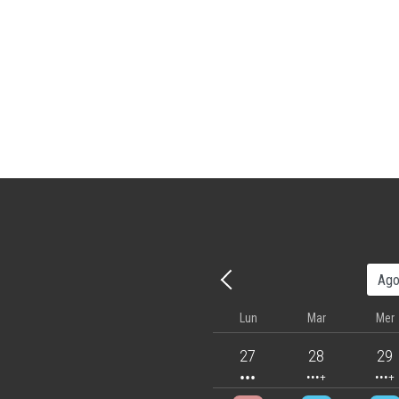
Precedente - Mese
Lun
Mar
Mer
3 events
4 events
5 eve
27
28
29