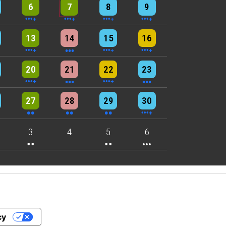
nts
6 events
5 events
7 events
8 events
6
7
8
9
nts
9 events
3 events
6 events
4 events
13
14
15
16
nts
6 events
3 events
4 events
3 events
20
21
22
23
nts
2 events
2 events
2 events
4 events
27
28
29
30
nts
2 events
2 events
3 events
3
4
5
6
cy