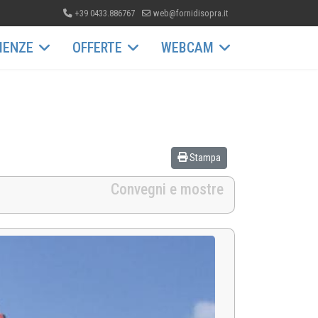
+39 0433.886767
web@fornidisopra.it
IENZE
OFFERTE
WEBCAM
Stampa
Convegni e mostre