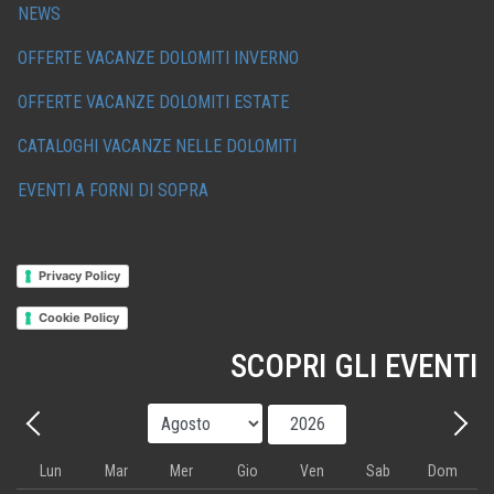
NEWS
OFFERTE VACANZE DOLOMITI INVERNO
OFFERTE VACANZE DOLOMITI ESTATE
CATALOGHI VACANZE NELLE DOLOMITI
EVENTI A FORNI DI SOPRA
Privacy Policy
Cookie Policy
SCOPRI GLI EVENTI
Mese
Anno
Precedente - Mese
Avant
Lun
Mar
Mer
Gio
Ven
Sab
Dom