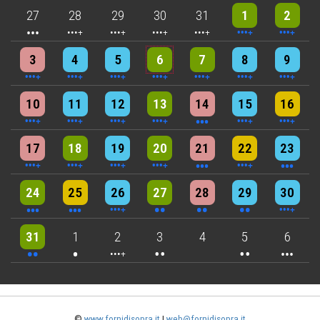
3 events
4 events
5 events
5 events
5 events
10 events
8 events
27
28
29
30
31
1
2
4 events
4 events
7 events
6 events
5 events
7 events
8 events
3
4
5
6
7
8
9
6 events
7 events
7 events
9 events
3 events
6 events
4 events
10
11
12
13
14
15
16
5 events
6 events
7 events
6 events
3 events
4 events
3 events
17
18
19
20
21
22
23
3 events
3 events
6 events
2 events
2 events
2 events
4 events
24
25
26
27
28
29
30
2 events
One event
4 events
2 events
2 events
3 events
31
1
2
3
4
5
6
©
www.fornidisopra.it
|
web@fornidisopra.it