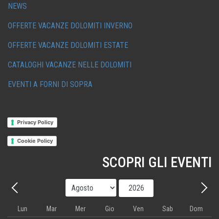
NEWS
OFFERTE VACANZE DOLOMITI INVERNO
OFFERTE VACANZE DOLOMITI ESTATE
CATALOGHI VACANZE NELLE DOLOMITI
EVENTI A FORNI DI SOPRA
Privacy Policy
Cookie Policy
SCOPRI GLI EVENTI
Mese
Anno
Precedente - Mese
Avant
Lun
Mar
Mer
Gio
Ven
Sab
Dom