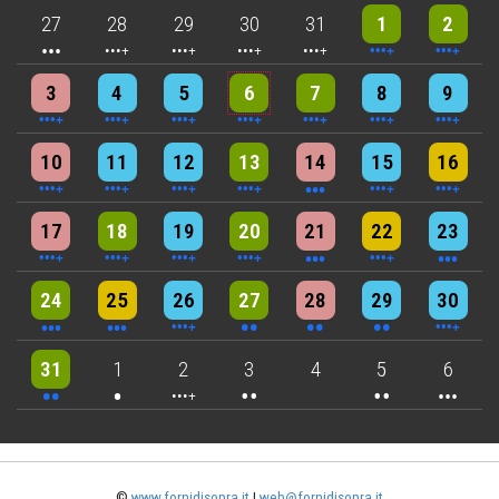
3 events
4 events
5 events
5 events
5 events
10 events
8 events
27
28
29
30
31
1
2
4 events
4 events
7 events
6 events
5 events
7 events
8 events
3
4
5
6
7
8
9
6 events
7 events
7 events
9 events
3 events
6 events
4 events
10
11
12
13
14
15
16
5 events
6 events
7 events
6 events
3 events
4 events
3 events
17
18
19
20
21
22
23
3 events
3 events
6 events
2 events
2 events
2 events
4 events
24
25
26
27
28
29
30
2 events
One event
4 events
2 events
2 events
3 events
31
1
2
3
4
5
6
©
www.fornidisopra.it
|
web@fornidisopra.it