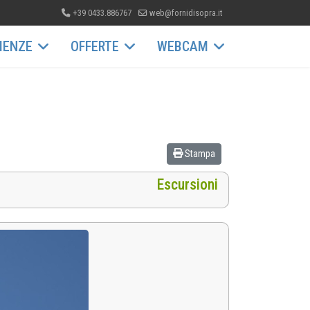
+39 0433.886767
web@fornidisopra.it
IENZE
OFFERTE
WEBCAM
Stampa
Escursioni