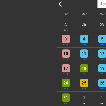
Precedente - Mese
Lun
Mar
Mer
3 events
4 events
5 eve
27
28
29
4 events
4 events
7 eve
3
4
5
6 events
7 events
7 eve
10
11
12
5 events
6 events
7 eve
17
18
19
3 events
3 events
6 eve
24
25
26
2 events
One event
4 eve
31
1
2