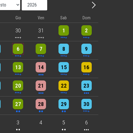
Mese
Anno
Avanti - Mese
Gio
Ven
Sab
Dom
nts
5 events
5 events
10 events
8 events
30
31
1
2
nts
6 events
5 events
7 events
8 events
6
7
8
9
nts
9 events
3 events
6 events
4 events
13
14
15
16
nts
6 events
3 events
4 events
3 events
20
21
22
23
nts
2 events
2 events
2 events
4 events
27
28
29
30
nts
2 events
2 events
3 events
3
4
5
6