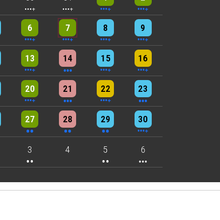
nts
6 events
5 events
7 events
8 events
6
7
8
9
nts
9 events
3 events
6 events
4 events
13
14
15
16
nts
6 events
3 events
4 events
3 events
20
21
22
23
nts
2 events
2 events
2 events
4 events
27
28
29
30
nts
2 events
2 events
3 events
3
4
5
6