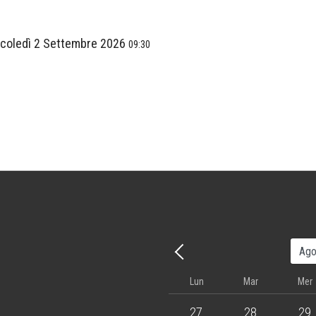
coledì 2 Settembre 2026
09:30
Precedente - Mese
Lun
Mar
Mer
3 events
4 events
5 eve
27
28
29