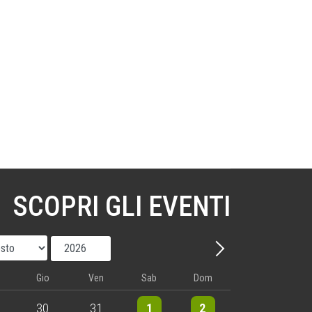
SCOPRI GLI EVENTI
Mese
Anno
Avanti - Mese
Gio
Ven
Sab
Dom
nts
5 events
5 events
10 events
8 events
30
31
1
2