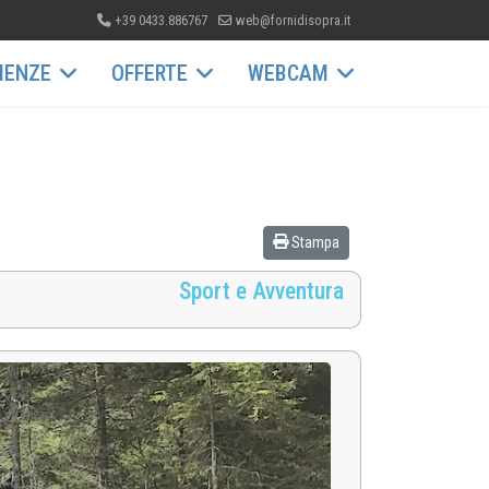
+39 0433.886767
web@fornidisopra.it
IENZE
OFFERTE
WEBCAM
Stampa
Sport e Avventura