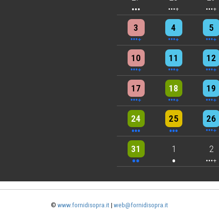
4 events
4 events
7 eve
3
4
5
5 events
7 events
6 eve
10
11
12
5 events
6 events
7 eve
17
18
19
3 events
3 events
6 eve
24
25
26
2 events
One event
4 eve
31
1
2
©
www.fornidisopra.it
|
web@fornidisopra.it