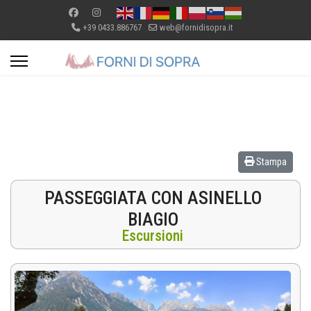
+39 0433.886767
web@fornidisopra.it
Stampa
PASSEGGIATA CON ASINELLO
BIAGIO
Escursioni