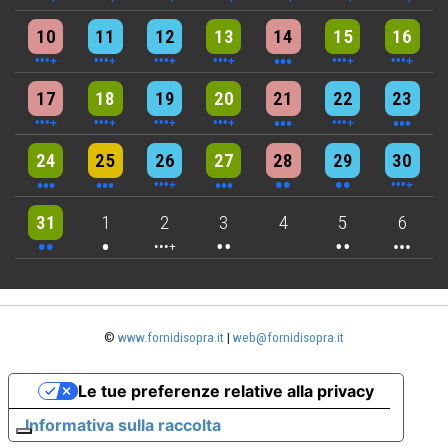
5 events
7 events
6 events
9 events
3 events
7 events
4 events
10
11
12
13
14
15
16
5 events
6 events
7 events
6 events
3 events
4 events
3 events
17
18
19
20
21
22
23
3 events
3 events
6 events
3 events
2 events
2 events
4 events
24
25
26
27
28
29
30
2 events
One event
4 events
2 events
2 events
3 events
31
1
2
3
4
5
6
©
www.fornidisopra.it
|
web@fornidisopra.it
Le tue preferenze relative alla privacy
Informativa sulla raccolta