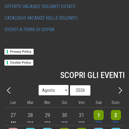
OFFERTE VACANZE DOLOMITI ESTATE
CATALOGHI VACANZE NELLE DOLOMITI
EVENTI A FORNI DI SOPRA
Privacy Policy
Cookie Policy
SCOPRI GLI EVENTI
Mese
Anno
Precedente - Mese
Avant
Lun
Mar
Mer
Gio
Ven
Sab
Dom
3 events
4 events
5 events
5 events
5 events
9 events
8 events
27
28
29
30
31
1
2