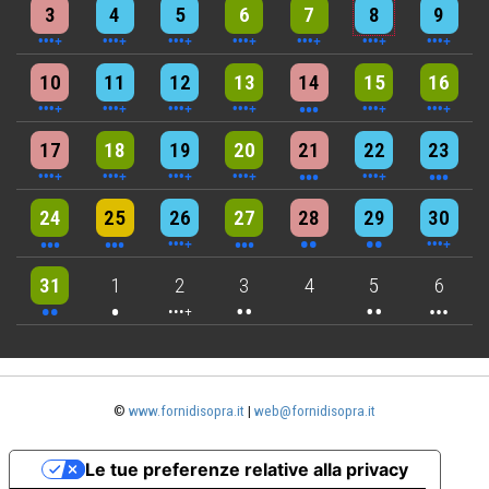
4 events
4 events
7 events
6 events
5 events
7 events
8 events
3
4
5
6
7
8
9
5 events
7 events
6 events
9 events
3 events
7 events
4 events
10
11
12
13
14
15
16
5 events
6 events
7 events
6 events
3 events
4 events
3 events
17
18
19
20
21
22
23
3 events
3 events
6 events
3 events
2 events
2 events
4 events
24
25
26
27
28
29
30
2 events
One event
4 events
2 events
2 events
3 events
31
1
2
3
4
5
6
©
www.fornidisopra.it
|
web@fornidisopra.it
Le tue preferenze relative alla privacy