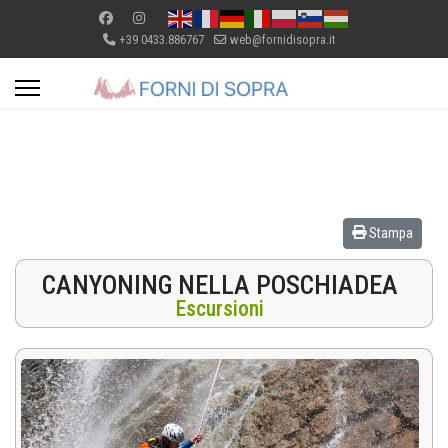
+39 0433.886767
web@fornidisopra.it
Stampa
CANYONING NELLA POSCHIADEA
Escursioni