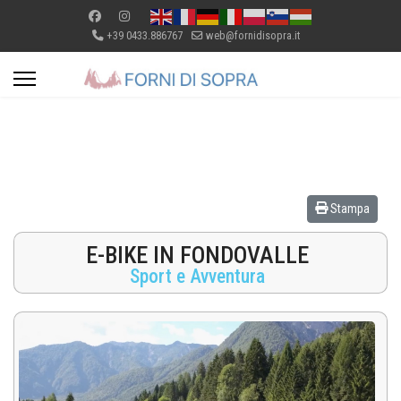
+39 0433.886767
web@fornidisopra.it
Stampa
E-BIKE IN FONDOVALLE
Sport e Avventura