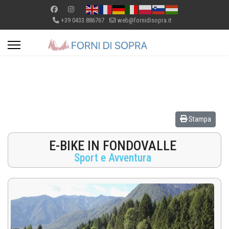
+39 0433.886767
web@fornidisopra.it
Stampa
E-BIKE IN FONDOVALLE
Sport e Avventura