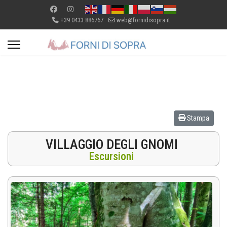
+39 0433.886767
web@fornidisopra.it
Stampa
VILLAGGIO DEGLI GNOMI
Escursioni