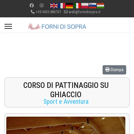
+39 0433.886767
web@fornidisopra.it
Stampa
CORSO DI PATTINAGGIO SU
GHIACCIO
Sport e Avventura