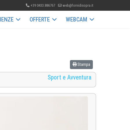
+39 0433.886767
web@fornidisopra.it
IENZE
OFFERTE
WEBCAM
Stampa
Sport e Avventura