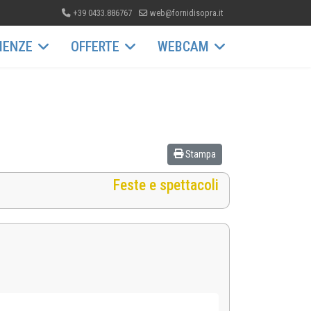
+39 0433.886767
web@fornidisopra.it
IENZE
OFFERTE
WEBCAM
Stampa
Feste e spettacoli