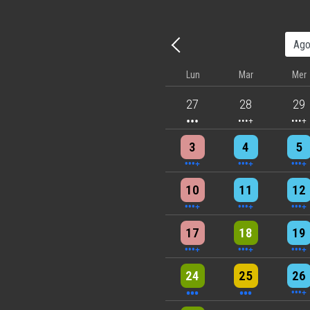
Precedente - Mese
Lun
Mar
Mer
3 events
4 events
5 eve
27
28
29
4 events
4 events
7 eve
3
4
5
5 events
7 events
6 eve
10
11
12
5 events
6 events
7 eve
17
18
19
3 events
3 events
6 eve
24
25
26