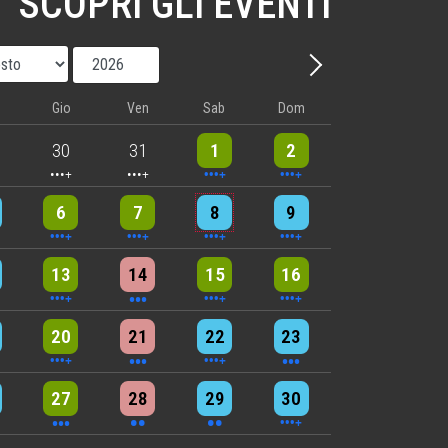
SCOPRI GLI EVENTI
Mese
Anno
Avanti - Mese
Gio
Ven
Sab
Dom
nts
5 events
5 events
9 events
8 events
30
31
1
2
nts
6 events
5 events
7 events
8 events
6
7
8
9
nts
9 events
3 events
7 events
4 events
13
14
15
16
nts
6 events
3 events
4 events
3 events
20
21
22
23
nts
3 events
2 events
2 events
4 events
27
28
29
30