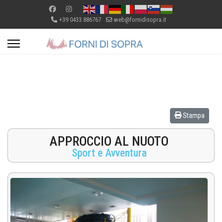
+39 0433.886767
web@fornidisopra.it
Stampa
APPROCCIO AL NUOTO
Sport e Avventura