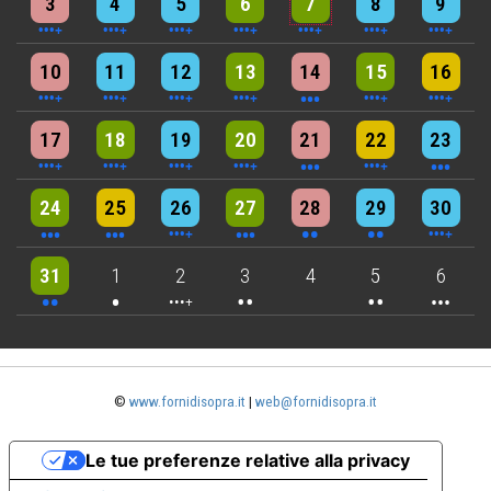
3
4
5
6
7
8
9
5 events
7 events
6 events
9 events
3 events
7 events
4 events
10
11
12
13
14
15
16
5 events
6 events
7 events
6 events
3 events
4 events
3 events
17
18
19
20
21
22
23
3 events
3 events
6 events
3 events
2 events
2 events
4 events
24
25
26
27
28
29
30
2 events
One event
4 events
2 events
2 events
3 events
31
1
2
3
4
5
6
©
www.fornidisopra.it
|
web@fornidisopra.it
Le tue preferenze relative alla privacy