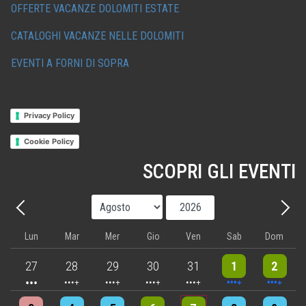
OFFERTE VACANZE DOLOMITI ESTATE
CATALOGHI VACANZE NELLE DOLOMITI
EVENTI A FORNI DI SOPRA
Privacy Policy
Cookie Policy
SCOPRI GLI EVENTI
Mese
Anno
Precedente - Mese
Avant
Lun
Mar
Mer
Gio
Ven
Sab
Dom
3 events
4 events
5 events
5 events
5 events
9 events
8 events
27
28
29
30
31
1
2
4 events
4 events
7 events
6 events
5 events
7 events
8 events