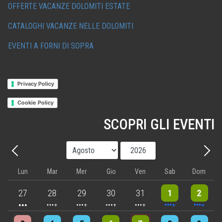
OFFERTE VACANZE DOLOMITI ESTATE
CATALOGHI VACANZE NELLE DOLOMITI
EVENTI A FORNI DI SOPRA
Privacy Policy
Cookie Policy
SCOPRI GLI EVENTI
Mese
Anno
Precedente - Mese
Avant
Lun
Mar
Mer
Gio
Ven
Sab
Dom
3 events
4 events
5 events
5 events
5 events
10 events
8 events
27
28
29
30
31
1
2
4 events
4 events
7 events
6 events
5 events
7 events
8 events