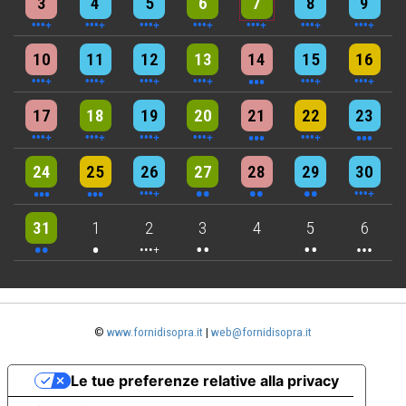
3
4
5
6
7
8
9
6 events
7 events
7 events
9 events
3 events
6 events
4 events
10
11
12
13
14
15
16
5 events
6 events
7 events
6 events
3 events
4 events
3 events
17
18
19
20
21
22
23
3 events
3 events
6 events
2 events
2 events
2 events
4 events
24
25
26
27
28
29
30
2 events
One event
4 events
2 events
2 events
3 events
31
1
2
3
4
5
6
©
www.fornidisopra.it
|
web@fornidisopra.it
Le tue preferenze relative alla privacy