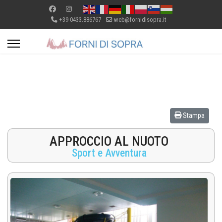
+39 0433.886767
web@fornidisopra.it
Stampa
APPROCCIO AL NUOTO
Sport e Avventura