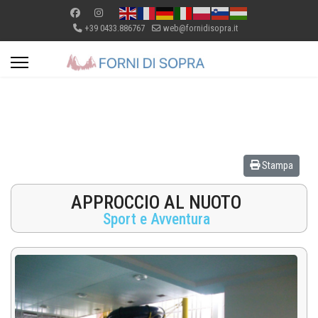
+39 0433.886767
web@fornidisopra.it
Stampa
APPROCCIO AL NUOTO
Sport e Avventura