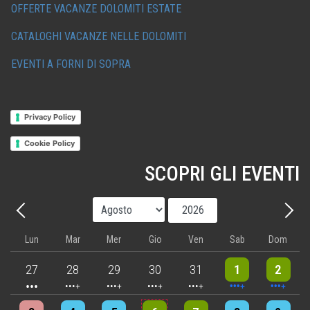
OFFERTE VACANZE DOLOMITI ESTATE
CATALOGHI VACANZE NELLE DOLOMITI
EVENTI A FORNI DI SOPRA
Privacy Policy
Cookie Policy
SCOPRI GLI EVENTI
Mese
Anno
Precedente - Mese
Avant
Lun
Mar
Mer
Gio
Ven
Sab
Dom
3 events
4 events
5 events
5 events
5 events
10 events
8 events
27
28
29
30
31
1
2
4 events
4 events
7 events
6 events
5 events
7 events
8 events