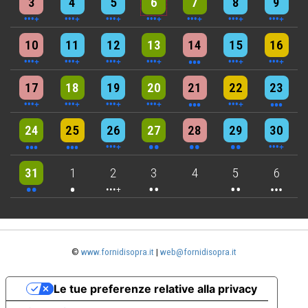
3
4
5
6
7
8
9
6 events
7 events
7 events
9 events
3 events
5 events
4 events
10
11
12
13
14
15
16
5 events
6 events
7 events
6 events
3 events
4 events
3 events
17
18
19
20
21
22
23
3 events
3 events
6 events
2 events
2 events
2 events
4 events
24
25
26
27
28
29
30
2 events
One event
4 events
2 events
2 events
3 events
31
1
2
3
4
5
6
©
www.fornidisopra.it
|
web@fornidisopra.it
Le tue preferenze relative alla privacy