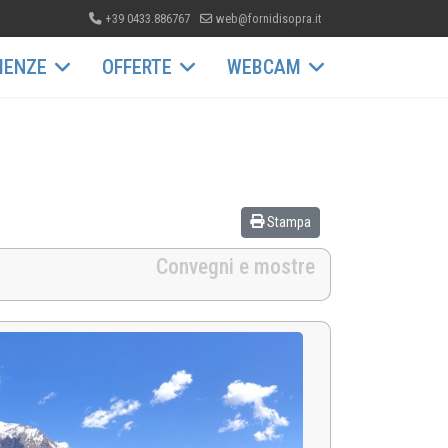
+39 0433.886767
web@fornidisopra.it
IENZE
OFFERTE
WEBCAM
Stampa
Convegni e mostre