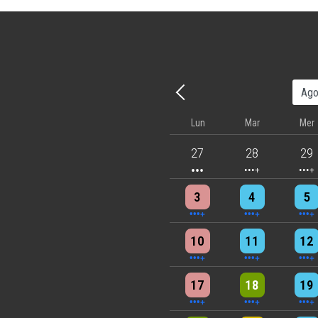
Precedente - Mese
Lun
Mar
Mer
3 events
4 events
5 eve
27
28
29
4 events
4 events
7 eve
3
4
5
5 events
7 events
6 eve
10
11
12
5 events
6 events
7 eve
17
18
19