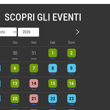
SCOPRI GLI EVENTI
Mese
Anno
Avanti - Mese
Gio
Ven
Sab
Dom
nts
5 events
5 events
9 events
8 events
30
31
1
2
nts
6 events
5 events
7 events
8 events
6
7
8
9
nts
9 events
3 events
7 events
4 events
13
14
15
16
nts
6 events
3 events
4 events
3 events
20
21
22
23