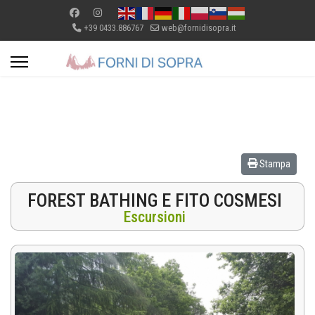
+39 0433.886767
web@fornidisopra.it
Stampa
FOREST BATHING E FITO COSMESI
Escursioni