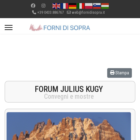
+39 0433.886767
web@fornidisopra.it
Stampa
FORUM JULIUS KUGY
Convegni e mostre