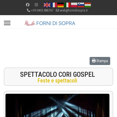
+39 0433.886767
web@fornidisopra.it
Stampa
SPETTACOLO CORI GOSPEL
Feste e spettacoli