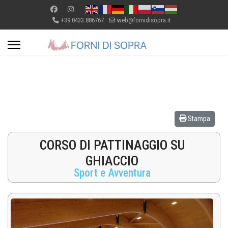
+39 0433.886767
web@fornidisopra.it
Stampa
CORSO DI PATTINAGGIO SU
GHIACCIO
Sport e Avventura