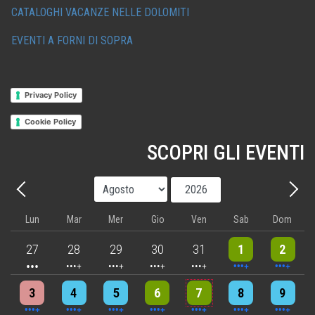
CATALOGHI VACANZE NELLE DOLOMITI
EVENTI A FORNI DI SOPRA
Privacy Policy
Cookie Policy
SCOPRI GLI EVENTI
Mese
Anno
Precedente - Mese
Avant
Lun
Mar
Mer
Gio
Ven
Sab
Dom
3 events
4 events
5 events
5 events
5 events
9 events
8 events
27
28
29
30
31
1
2
4 events
4 events
7 events
6 events
5 events
7 events
8 events
3
4
5
6
7
8
9