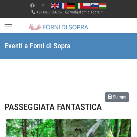
+39 0433.886767
web@fornidisopra.it
Eventi a Forni di Sopra
Stampa
PASSEGGIATA FANTASTICA